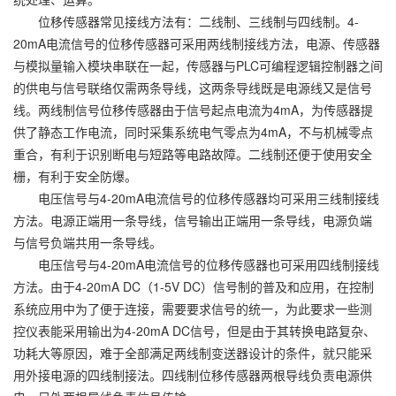
位移传感器常见接线方法有：二线制、三线制与四线制。4-
20mA电流信号的位移传感器可采用两线制接线方法，电源、传感器
与模拟量输入模块串联在一起，传感器与PLC可编程逻辑控制器之间
的供电与信号联络仅需两条导线，这两条导线既是电源线又是信号
线。两线制信号位移传感器由于信号起点电流为4mA，为传感器提
供了静态工作电流，同时采集系统电气零点为4mA，不与机械零点
重合，有利于识别断电与短路等电路故障。二线制还便于使用安全
栅，有利于安全防爆。
电压信号与4-20mA电流信号的位移传感器均可采用三线制接线
方法。电源正端用一条导线，信号输出正端用一条导线，电源负端
与信号负端共用一条导线。
电压信号与4-20mA电流信号的位移传感器也可采用四线制接线
方法。由于4-20mA DC（1-5V DC）信号制的普及和应用，在控制
系统应用中为了便于连接，需要要求信号的统一，为此要求一些测
控仪表能采用输出为4-20mA DC信号，但是由于其转换电路复杂、
功耗大等原因，难于全部满足两线制变送器设计的条件，就只能采
用外接电源的四线制接法。四线制位移传感器两根导线负责电源供