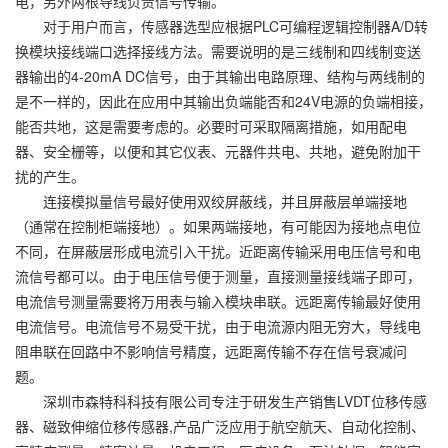
电，另外两根导线负责信号传输。
对于用户而言，传感器选型应根据PLC可编程逻辑控制器A/D转
换模块接线端口选择接线方法。需要说明的是三线制和四线制变送
器输出的4-20mA DC信号，由于其输出电路原理、结构与两线制的
是不一样的，因此在应用中其输出负端能否和24V电源的负端相接，
能否共地，这是需要考虑的。必要时可采取隔离措施，如用配电
器、安全栅等，以便和其它仪表、元器件共电、共地，避免附加干
扰的产生。
连接模拟量信号最好使用双绞屏蔽线，并且屏蔽层单端接地
（通常在控制柜端接地）。如果两端接地，有可能因为接地点电位
不同，在屏蔽层形成电流引入干扰。近距离传输采用电压信号和电
流信号都可以。由于电压信号便于测量，直接测量接线端子即可，
电流信号测量需要将万用表与输入模块串联。远距离传输最好使用
电流信号。电流信号不易受干扰，由于电流源内阻无穷大，导线电
阻串联在回路中不影响信号精度，远距离传输不存在信号衰减问
题。
深圳市森特科科技有限公司专注于研发生产销售LVDT位移传感
器、磁致伸缩位移传感器,产品广泛应用于航空航天、自动化控制、